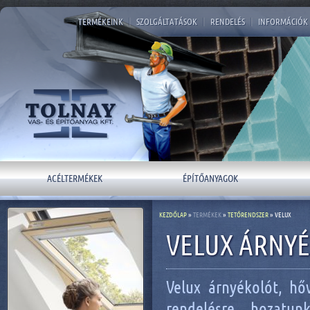
TERMÉKEINK
|
SZOLGÁLTATÁSOK
|
RENDELÉS
|
INFORMÁCIÓK
ACÉLTERMÉKEK
ÉPÍTŐANYAGOK
KEZDŐLAP
»
TERMÉKEK
»
TETŐRENDSZER
» VELUX
VELUX ÁRNYÉ
Velux árnyékolót, hőv
rendelésre hozatun