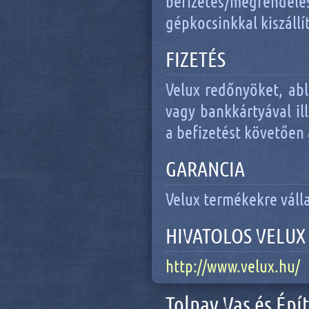
befizetés/megrendel
gépkocsinkkal kiszállít
FIZETÉS
Velux redőnyöket, ab
vagy bankkártyával il
a befizetést követően a
GARANCIA
Velux termékekre váll
HIVATOLOS VELUX
http://www.velux.hu/
Tolnay Vas és Épí