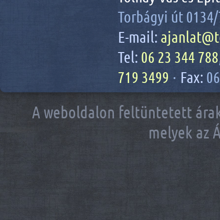
Torbágyi út 0134/
E-mail:
ajanlat@t
Tel:
06 23 344 788
719 3499
·
Fax:
06
A weboldalon feltüntetett árak
melyek az Á