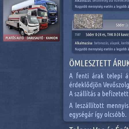
Alkalmazás:
betonréteg alá vízelvezetés
Nagyobb mennyiség esetén a legjobb á
Sóder
[a
Sóder 0-24 es, THK 0-24 kavic
7507
Alkalmazása
:
betonozás, alapok, kerít
Nagyobb mennyiség esetén a legjobb á
ÖMLESZTETT ÁRUK
A fenti árak telepi á
érdeklődjön Vevőszol
A szállítás a befizete
A leszállított menny
egységár így olcsóbb.