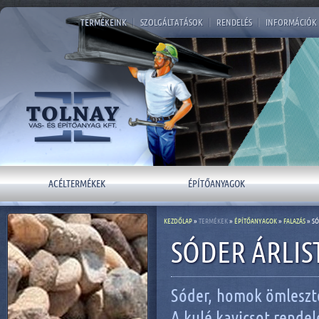
TERMÉKEINK
|
SZOLGÁLTATÁSOK
|
RENDELÉS
|
INFORMÁCIÓK
ACÉLTERMÉKEK
ÉPÍTŐANYAGOK
KEZDŐLAP
»
TERMÉKEK
»
ÉPÍTŐANYAGOK
»
FALAZÁS
» S
SÓDER ÁRLIS
Sóder, homok ömleszte
A kulé kavicsot rendel