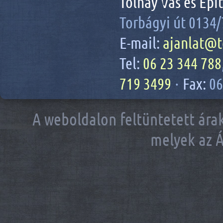
Tolnay Vas és Épí
Torbágyi út 0134/
E-mail:
ajanlat@t
Tel:
06 23 344 788
719 3499
·
Fax:
06
A weboldalon feltüntetett árak
melyek az Á