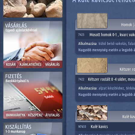
Homok
[
Mosott homok 0-1 , kvarc va
7423
Alkalmazása
: külső belső vakolás, fala
Nagyobb mennyiség esetén a legjobb á
Kétszer r
Kétszer rostált 0 -4 sóder, mo
7422
Alkalmazása
:
aljzat készítéshez, térk
Nagyobb mennyiség esetén a legjobb á
Kulé ka
Kulé kavics
N7633