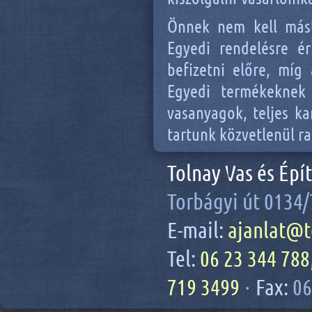
Önnek nem kell mást
Egyedi rendelésre é
befizetni előre, míg
Egyedi termékeknek
vasanyagok, teljes k
tartunk közvetlenül ra
Tolnay Vas és Épí
Torbágyi út 0134/
E-mail:
ajanlat@t
Tel:
06 23 344 788
719 3499
·
Fax:
06