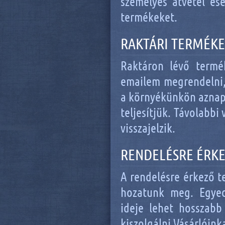
személyes átvétel es
termékeket.
RAKTÁRI TERMÉK
Raktáron lévő termé
emailem megrendelni, 
a környékünkön aznap
teljesítjük. Távolabbi
visszajelzik.
RENDELÉSRE ÉRK
A rendelésre érkező 
hozatunk meg. Egyed
ideje lehet hosszabb
kiszolgálni Vásárlóink