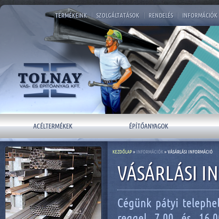
TERMÉKEINK
|
SZOLGÁLTATÁSOK
|
RENDELÉS
|
INFORMÁCIÓK
ACÉLTERMÉKEK
ÉPÍTŐANYAGOK
KEZDŐLAP
»
INFORMÁCIÓK
» VÁSÁRLÁSI INFORMÁCIÓ
VÁSÁRLÁSI I
Cégünk pátyi telephe
reggel 7.00 és 16.0