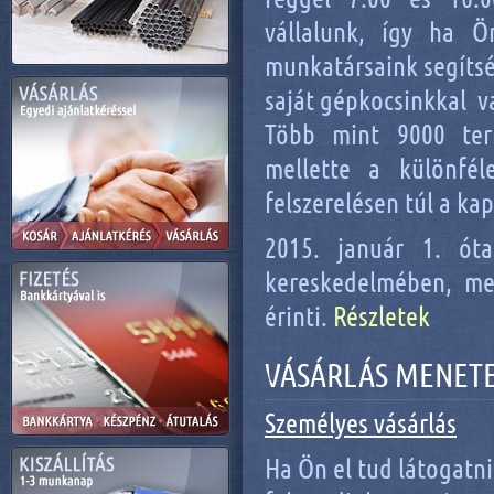
vállalunk, így ha Ö
munkatársaink segítsé
saját gépkocsinkkal v
Több mint 9000 ter
mellette a különfél
felszerelésen túl a ka
2015. január 1. óta
kereskedelmében, me
érinti.
Részletek
VÁSÁRLÁS MENET
Személyes vásárlás
Ha Ön el tud látogatn