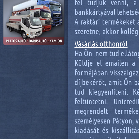
fel tudjuk venni, a
bankkártyával lehetsé
A raktári termékeket 
szeretne, akkor kollé
Vásárlás otthonról
Ha Ön nem tud ellátog
Küldje el emailen a
formájában visszaiga
díjbekérőt, amit Ön b
tud kiegyenlíteni. 
feltüntetni. Unicre
megrendelt terméke
személyesen Pátyon, v
kiadását és kiszállít