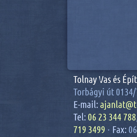
Tolnay Vas és Épí
Torbágyi út 0134/
E-mail:
ajanlat@t
Tel:
06 23 344 788
719 3499
·
Fax:
06