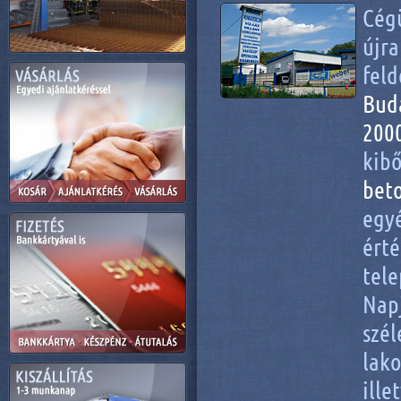
C
újr
fel
Bud
2000
kib
bet
egy
ér
tel
Nap
szél
lak
ill