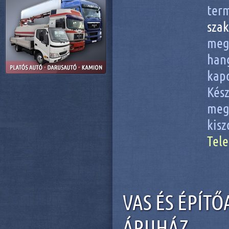
ter
sza
meg
han
kap
Kés
meg
kisz
Tele
VAS ÉS ÉPÍT
ÁRUHÁZ