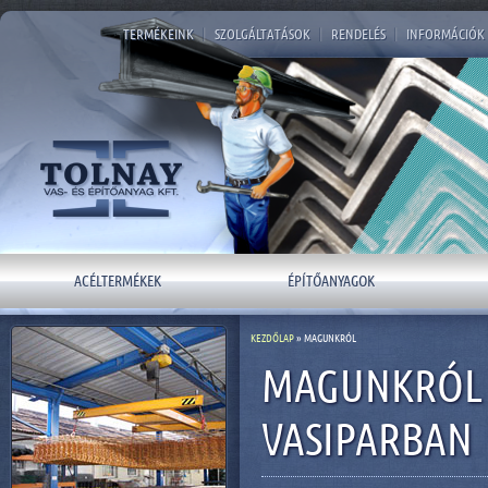
TERMÉKEINK
|
SZOLGÁLTATÁSOK
|
RENDELÉS
|
INFORMÁCIÓK
ACÉLTERMÉKEK
ÉPÍTŐANYAGOK
KEZDŐLAP
» MAGUNKRÓL
MAGUNKRÓL -
VASIPARBAN