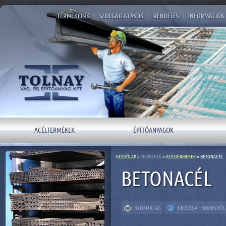
TERMÉKEINK
|
SZOLGÁLTATÁSOK
|
RENDELÉS
|
INFORMÁCIÓK
ACÉLTERMÉKEK
ÉPÍTŐANYAGOK
KEZDŐLAP
»
TERMÉKEK
»
ACÉLTERMÉKEK
» BETONACÉL
BETONACÉL
NYOMTATÁS
KÉRDÉS A TERMÉKRŐL