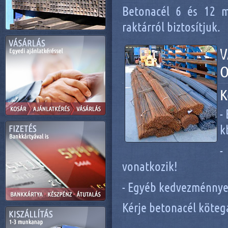
Betonacél 6 és 12 m
raktárról biztosítjuk.
V
O
K
-
k
-
vonatkozik!
- Egyéb kedvezménnye
Kérje betonacél köteg