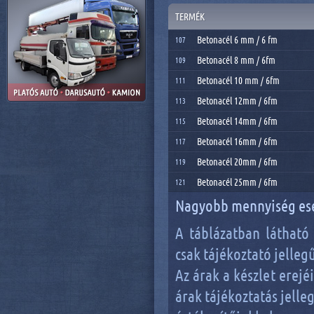
TERMÉK
Betonacél 6 mm / 6 fm
107
Betonacél 8 mm / 6fm
109
Betonacél 10 mm / 6fm
111
Betonacél 12mm / 6fm
113
Betonacél 14mm / 6fm
115
Betonacél 16mm / 6fm
117
Betonacél 20mm / 6fm
119
Betonacél 25mm / 6fm
121
Nagyobb mennyiség ese
A táblázatban látható 
csak tájékoztató jelleg
Az árak a készlet erej
árak tájékoztatás jell