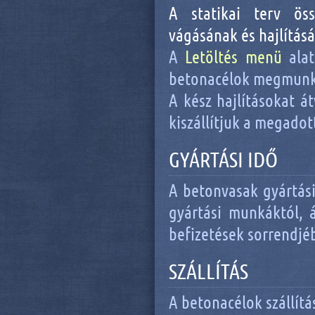
A statikai terv öss
vágásának és hajlításá
A
Letöltés menü
alat
betonacélok megmunkál
A kész hajlításokat á
kiszállítjuk a megadot
GYÁRTÁSI IDŐ
A betonvasak gyártás
gyártási munkáktól, 
befizetések sorrendjéb
SZÁLLÍTÁS
A betonacélok szállítás