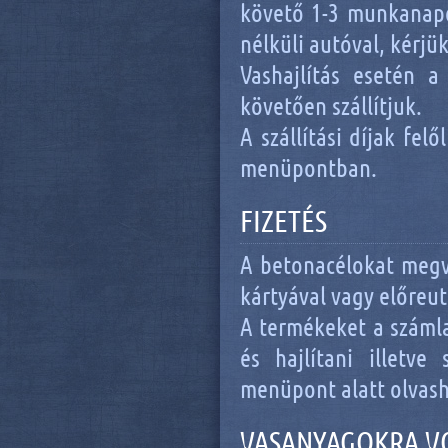
követő 1-3 munkanapon
nélküli autóval, kérjü
Vashajlítás esetén a
követően szállítjuk.
A szállítási díjak fe
menüpontban.
FIZETÉS
A betonacélokat megv
kártyával vagy előreut
A termékeket a számla
és hajlítani illetve
menüpont alatt olvash
VASANYAGOKRA V