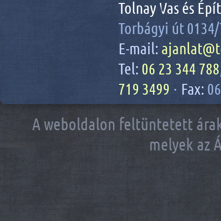
Tolnay Vas és Épí
Torbágyi út 0134/
E-mail:
ajanlat@t
Tel:
06 23 344 788
719 3499
·
Fax:
06
A weboldalon feltüntetett árak
melyek az Á