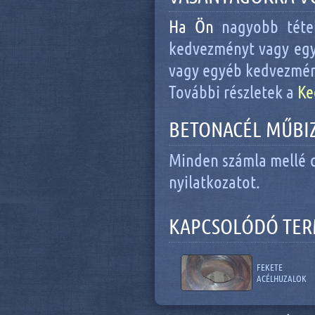
Ha Ön
nagyobb téte
kedvezményt vagy egye
vagy egyéb kedvezmén
További részletek a
Ke
BETONACÉL MŰBI
Minden számla mellé c
nyilatkozatot.
KAPCSOLÓDÓ TE
FEKETE
ACÉLHUZALOK