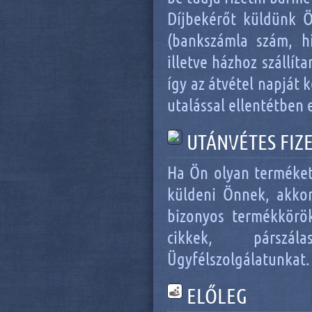
Díjbekérőt küldünk 
(bankszámla szám, h
illetve házhoz szállít
így az átvétel napját 
utalással ellentétben 
UTÁNVÉTES FIZ
Ha Ön olyan terméket 
küldeni Önnek, akkor 
bizonyos termékkörök
cikkek, párszála
Ügyfélszolgálatunkat.
ELŐLEG