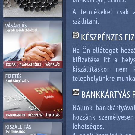
A termékeket csak a
szállítani.
KÉSZPÉNZES FIZ
Ha Ön ellátogat hozz
kifizetése itt a hel
kiszállításkor nem
telephelyünkre munk
BANKKÁRTYÁS F
Nálunk bankkártyával 
hozzánk személyesen 
lehetséges.