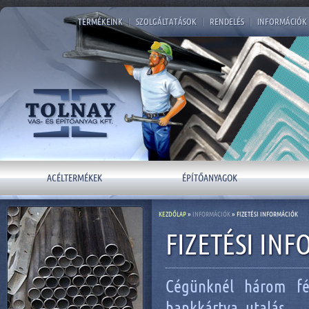
TERMÉKEINK
|
SZOLGÁLTATÁSOK
|
RENDELÉS
|
INFORMÁCIÓK
ACÉLTERMÉKEK
ÉPÍTŐANYAGOK
KEZDŐLAP
»
INFORMÁCIÓK
» FIZETÉSI INFORMÁCIÓK
FIZETÉSI IN
Cégünknél három fél
bankkártya, utalás.