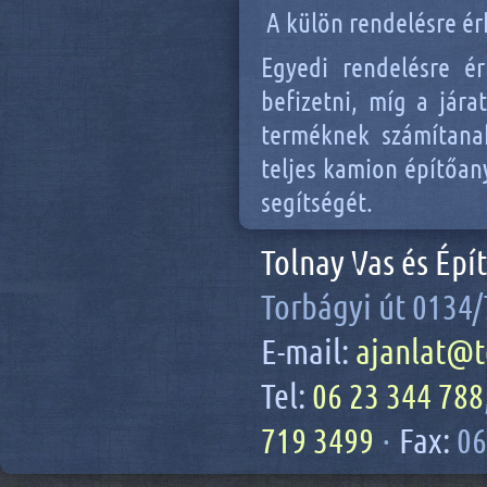
A külön rendelésre ér
Egyedi rendelésre é
befizetni, míg a jár
terméknek számítana
teljes kamion építőan
segítségét.
Tolnay Vas és Épí
Torbágyi út 0134/
E-mail:
ajanlat@t
Tel:
06 23 344 788
719 3499
·
Fax:
06