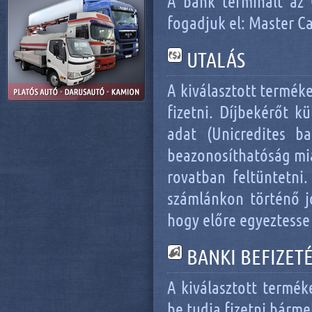
A bank terminált az 
fogadjuk el: Master Ca
UTALÁS
A kiválasztott terméket
fizetni. Díjbekérőt 
adat (Unicredites b
beazonosíthatóság mia
rovatban feltüntetni.
számlánkon történő jó
hogy előre egyeztesse
BANKI BEFIZET
A kiválasztott terméke
be tudja fizetni bárm