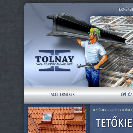
TERMÉKEI
ACÉLTERMÉKEK
ÉPÍTŐA
KEZDŐLAP
»
TERMÉKEK
»
TETŐREN
TETŐKIE