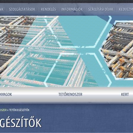
NK
|
SZOLGÁLTATÁSOK
|
RENDELÉS
|
INFORMÁCIÓK
|
SZÁLLÍTÁSI DÍJAK
|
KEDVEZM
NYAGOK
TETŐRENDSZER
KERT
DSZER
» TETŐKIEGÉSZÍTŐK
GÉSZÍTŐK