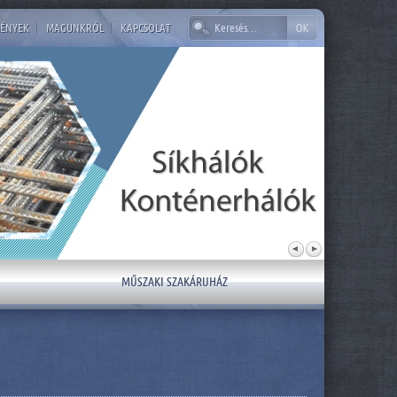
ÉNYEK
|
MAGUNKRÓL
|
KAPCSOLAT
MŰSZAKI SZAKÁRUHÁZ