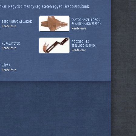
áinkat. Nagyobb mennyiség esetén egyedi árat biztosítunk.
CSATORNASZELLŐZŐK
TETŐKIBÚVÓ ABLAKOK
ÉS ANTENNAKIVEZETŐK
Rendelésre
Rendelésre
RÖGZÍTŐK ÉS
KÚPALÁTÉTEK
SZELLŐZŐ ELEMEK
Rendelésre
Rendelésre
VÁPÁK
Rendelésre