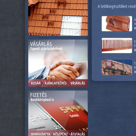
A tetőkiegészítőket rend
Á
A
R
E
E
R
T
K
R