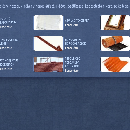
elésre hozatjuk néhány napos átfutási idővel. Szállítással kapcsolatban keresse kollég
TVEZETŐ
ÁTVILÁGÍTÓ CSERÉP
LAPCSEREPEK
Rendelésre
endelésre
RESZ ÉS GERINC
HÓFOGÓK ÉS
LEMEK
HÓFOGÓRÁCSOK
endelésre
Rendelésre
TETŐLÉPCSŐ,
ETŐKORLÁT ÉS
TETŐJÁRDA,
IEGÉSZÍTŐK
KORLÁTOK
endelésre
Rendelésre