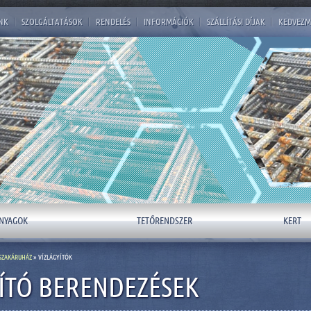
NK
|
SZOLGÁLTATÁSOK
|
RENDELÉS
|
INFORMÁCIÓK
|
SZÁLLÍTÁSI DÍJAK
|
KEDVEZM
NYAGOK
TETŐRENDSZER
KERT
SZAKÁRUHÁZ
» VÍZLÁGYÍTÓK
ÍTÓ BERENDEZÉSEK