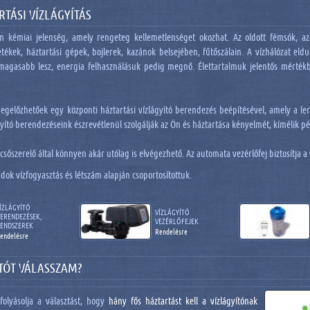
TÁSI VÍZLÁGYÍTÁS
an kémiai jelenség, amely rengeteg kellemetlenséget okozhat. Az oldott fémsók, 
tékek, háztartási gépek, bojlerek, kazánok belsejében, fűtőszálain. A vízhálózat eld
 magasabb lesz, energia felhasználásuk pedig megnő. Élettartalmuk jelentős mértékb
egelőzhetőek egy központi háztartási vízlágyító berendezés beépítésével, amely a ler
yító berendezéseink észrevétlenül szolgálják az Ön és háztartása kényelmét, kímélik pé
sőszerelő által könnyen akár utólag is elvégezhető. Az automata vezérlőfej biztosítja a
ádok vízfogyasztás és létszám alapján csoportosítottuk.
ÍZLÁGYÍTÓ
VÍZLÁGYÍTÓ
ERENDEZÉSEK,
VEZÉRLŐFEJEK
ENDSZEREK
Rendelésre
endelésre
ÍTÓT VÁLASSZAM?
folyásolja a választást, hogy
hány fős háztartást kell a vízlágyítónak