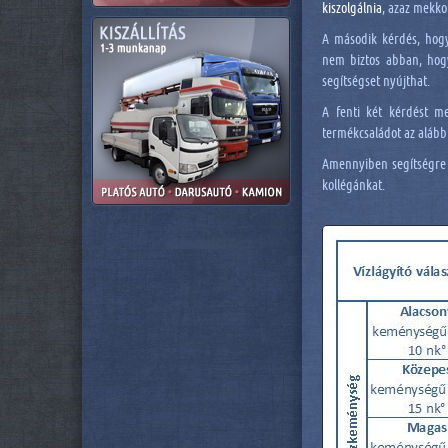
kiszolgálnia
, azaz mekko
A második kérdés, ho
nem biztos abban, hog
segítségset nyújthat.
A fenti két kérdést me
termékcsaládot az alábbi
Amennyiben segítségre
kollégánkat.