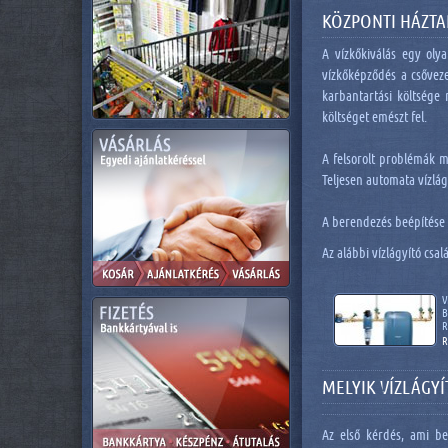
KÖZPONTI HÁZTAR
A vízkőkiválás egy oly
vízkőképződés a csőveze
karbantartási költsége
költséget emészt fel.
A felsorolt problémák m
Teljesen automata vízlág
A berendezés beépítése c
Az alábbi vízlágyító csal
V
B
R
R
MELYIK VÍZLÁGY
Az első kérdés, ami be