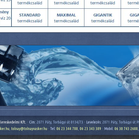
Kereskedelmi Kft.
·
Cím:
2071 Páty, Torbágyi út 0134/73 ·
Levelezés:
2071 Páty, Torbágyi út P
ker.hu
,
tolnay@tolnayvasker.hu
·
Tel:
06 23 344 788
,
06 23 343 389
·
Mobil:
06 30 743 2688