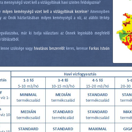
ra mennyiségű vizet kell a vízlágyítónak havi szinten feldolgoznia?
gy
milyen keménységű vizet kell a vízlágyítónak kezelnie
? Amennyiben
y az Önök háztartásában milyen keménységű a víz, az alábbi térkép
gválaszolva, már ki tudja választani az Önnek leginkább megfelelő
 táblázatból.
 lenne szüksége vagy
hivatásos beszerelő
t keres, keresse
Farkas István