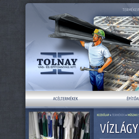
TERMÉKEI
ACÉLTERMÉKEK
ÉPÍTŐA
KEZDŐLAP
»
TERMÉKEK
»
MŰSZAKI 
VÍZLÁGY