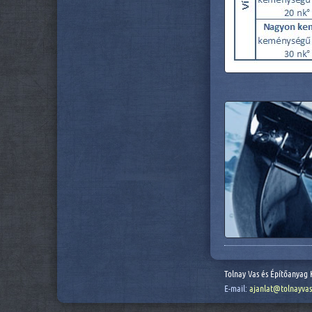
Tolnay Vas és Építőanyag 
E-mail:
ajanlat@tolnayvas