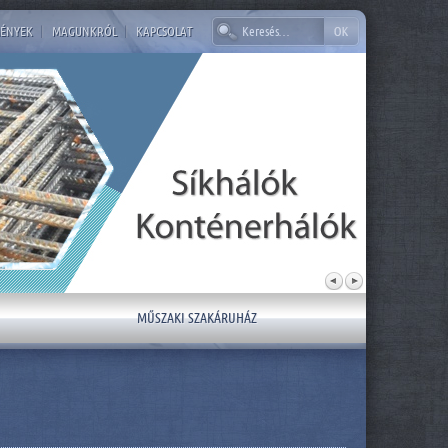
ÉNYEK
|
MAGUNKRÓL
|
KAPCSOLAT
MŰSZAKI SZAKÁRUHÁZ