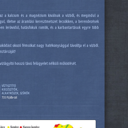
azaz a kalcium és a magnézium kiválnak a vízből, és megindul a
ugul, illetve az áramlási keresztmetszet lecsökken, a berendezések
en lerövidül, hatásfokuk romlik, és a karbantartásuk egyre több
akódást okozó fémsókat nagy hatékonysággal távolítja el a vízből.
nztárcáját!
 vízlágyító hosszú távú felügyelet nélküli működését.
VÍZTISZTÍTÓ
KIEGÉSZÍTŐK,
ALKATRÉSZEK, SZŰRŐK
735 Ft/db-tól