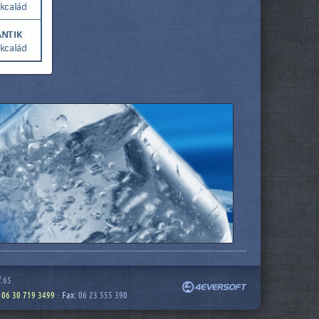
f.65
,
06 30 719 3499
·
Fax:
06 23 555 390