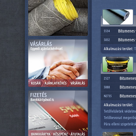
Bitumenes 
5534
Bitumenes 
5832
Alkalmazási terület:
T
Bitumenes 
2527
Bitumenes 
5088
Bitumenes 
N2735
Alkalmazási terület:
Tetőfelületek védelme 
Tetőbevonat megerősí
Pára elleni szigetelé