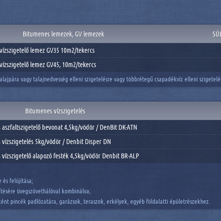
Bitumenes lemezek, GV lemezek
SÚ
vízszigetelő lemez GV35 10m2/tekercs
vízszigetelő lemez GV45, 10m2/tekercs
alajpára vagy talajnedvesség elleni szigetelésre vagy többrétegű csapadékvíz elleni szigetel
Bitumenes vízszigetelés
aszfaltszigetelő bevonat 4,5kg/vödör / DenBit DK-ATN
vízszigetelés 5kg/vödör / Denbit Disper DN
vízszigetelő alapozó festék 4,5kg/vödör Denbit BR-ALP
és felújítása;
tésére üvegszövethálóval kombinálva;
sként pincék padlózatára, garázsok, teraszok, erkélyek, egyéb földalatti épületrészekhez.