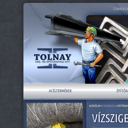
TERMÉKEI
ACÉLTERMÉKEK
ÉPÍTŐA
KEZDŐLAP
»
TERMÉKEK
»
ÉPÍTŐAN
VÍZSZIG