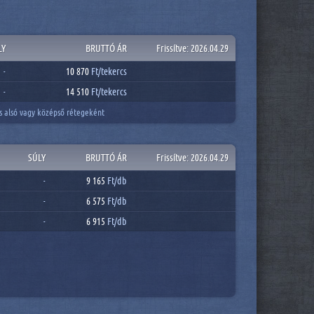
LY
BRUTTÓ ÁR
Frissítve: 2026.04.29
10 870
Ft/
tekercs
-
14 510
Ft/
tekercs
-
és alsó vagy középső rétegeként
SÚLY
BRUTTÓ ÁR
Frissítve: 2026.04.29
9 165
Ft/
db
-
6 575
Ft/
db
-
6 915
Ft/
db
-