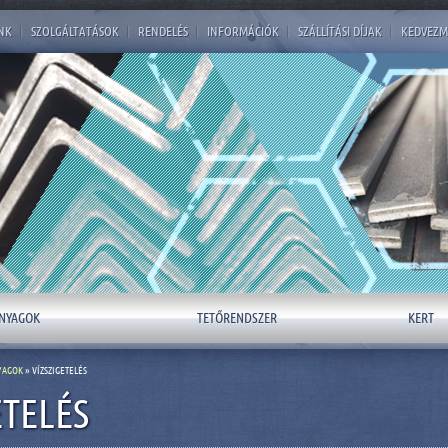
NK
|
SZOLGÁLTATÁSOK
|
RENDELÉS
|
INFORMÁCIÓK
|
SZÁLLÍTÁSI DÍJAK
|
KEDVEZM
NYAGOK
TETŐRENDSZER
KERT
YAGOK
» VÍZSZIGETELÉS
ETELÉS