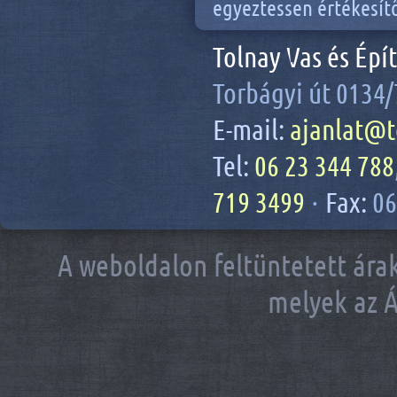
egyeztessen értékesít
Tolnay Vas és Épí
Torbágyi út 0134/
E-mail:
ajanlat@t
Tel:
06 23 344 788
719 3499
·
Fax:
06
A weboldalon feltüntetett árak
melyek az Á