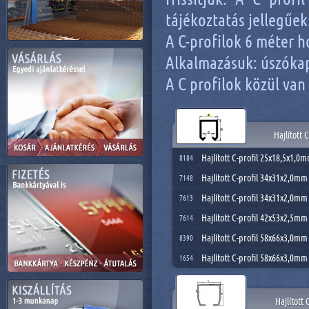
tájékoztatás jellegűek
A C-profilok 6 méter 
Alkalmazásuk: úszókap
A C profilok közül van 
Hajlított
Hajlított C-profil 25x18,5x1,0
8184
Hajlított C-profil 34x31x2,0mm
7148
Hajlított C-profil 34x31x2,0m
7613
Hajlított C-profil 42x53x2,5m
7614
Hajlított C-profil 58x66x3,0mm
8390
Hajlított C-profil 58x66x3,0m
1654
Hajlított