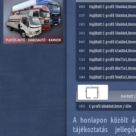
Hajlított C-profil 50x44x4,0mm
8044
Hajlított C-profil 50x44x4,0m
5537
Hajlított C-profil 50x44x4,0mm
2425
Hajlított C-profil 50x44x4,0m
2652
Hajlított C-profil 65x60x4,0mm
8447
Hajlított C-profil 65x60x4,0m
6001
Hajlított C-profil 80x75x5,0mm
1122
Hajlított C-profil 80x75x5,0m
3150
Hajlított C-profil 94x85x5,0m
7604
Hasított 
C-profil 60x60x4,0mm / 6fm
1833
A honlapon közölt á
tájékoztatás jelle