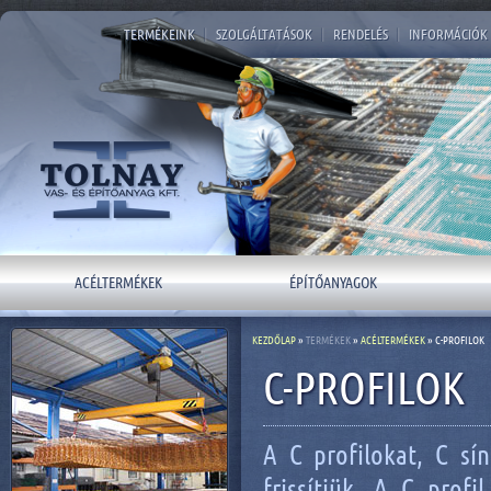
TERMÉKEINK
|
SZOLGÁLTATÁSOK
|
RENDELÉS
|
INFORMÁCIÓK
ACÉLTERMÉKEK
ÉPÍTŐANYAGOK
KEZDŐLAP
»
TERMÉKEK
»
ACÉLTERMÉKEK
» C-PROFILOK
C-PROFILOK
A C profilokat, C sín
frissítjük. A C profi