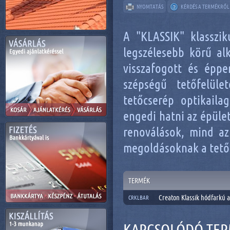
NYOMTATÁS
KÉRDÉS A TERMÉKRŐL
A "KLASSIK" klasszi
legszélesebb körű al
visszafogott és éppe
szépségű tetőfelüle
tetőcserép optikaila
engedi hatni az épület
renoválások, mind az
megoldásoknak a tető
TERMÉK
Creaton Klassik hódfarkú 
CRKLBAR
KAPCSOLÓDÓ TE