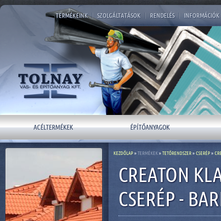
TERMÉKEINK
|
SZOLGÁLTATÁSOK
|
RENDELÉS
|
INFORMÁCIÓK
ACÉLTERMÉKEK
ÉPÍTŐANYAGOK
KEZDŐLAP
»
TERMÉKEK
»
TETŐRENDSZER
»
CSERÉP
»
CR
CREATON KL
CSERÉP - BA