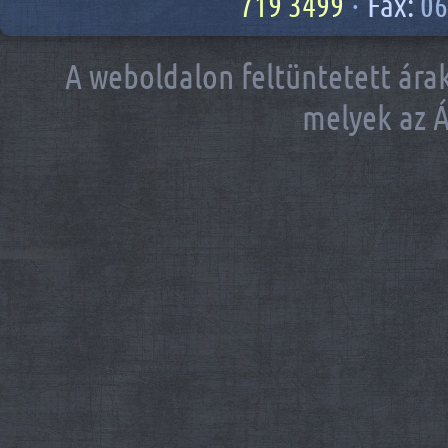
719 3499
·
Fax:
06
A weboldalon feltüntetett árak
melyek az Á