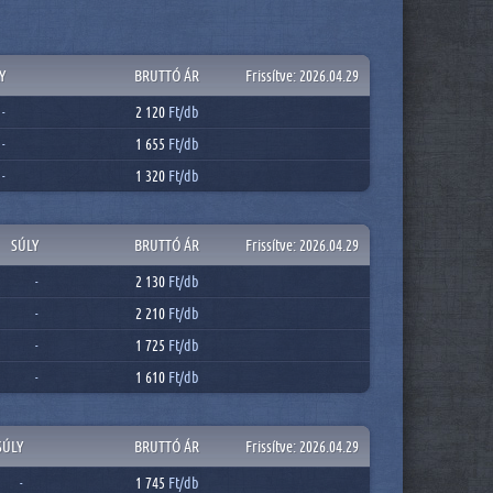
Y
BRUTTÓ ÁR
Frissítve: 2026.04.29
2 120
Ft/
db
-
1 655
Ft/
db
-
1 320
Ft/
db
-
SÚLY
BRUTTÓ ÁR
Frissítve: 2026.04.29
2 130
Ft/
db
-
2 210
Ft/
db
-
1 725
Ft/
db
-
1 610
Ft/
db
-
SÚLY
BRUTTÓ ÁR
Frissítve: 2026.04.29
1 745
Ft/
db
-