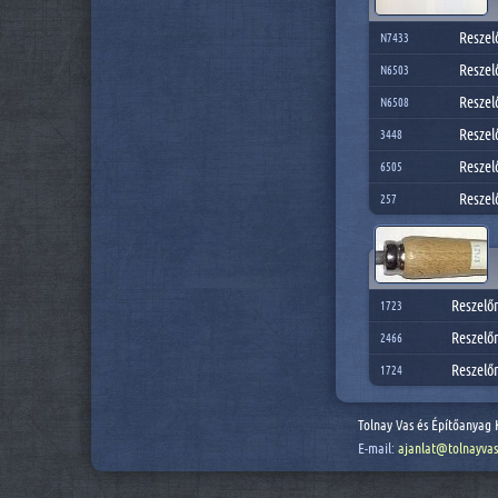
Reszel
N7433
Reszel
N6503
Reszel
N6508
Reszel
3448
Reszel
6505
Reszel
257
Reszelő
1723
Reszelő
2466
Reszelő
1724
Tolnay Vas és Építőanyag 
E-mail:
ajanlat@tolnayvas