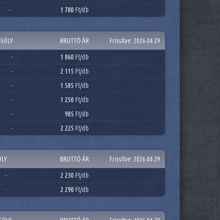
1 780
Ft/
db
-
SÚLY
BRUTTÓ ÁR
Frissítve: 2026.04.29
1 860
Ft/
db
-
2 115
Ft/
db
-
1 585
Ft/
db
-
1 250
Ft/
db
-
985
Ft/
db
-
2 225
Ft/
db
-
ÚLY
BRUTTÓ ÁR
Frissítve: 2026.04.29
2 230
Ft/
db
-
2 290
Ft/
db
-