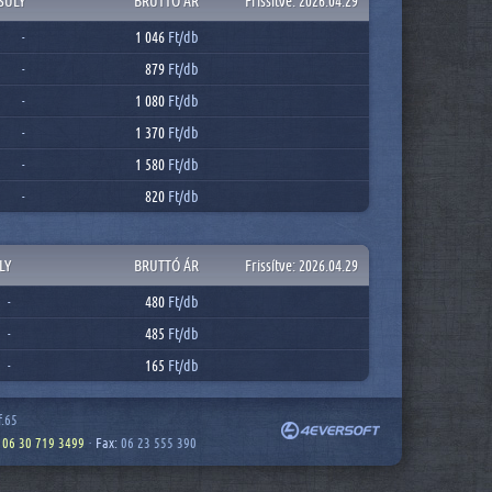
SÚLY
BRUTTÓ ÁR
Frissítve: 2026.04.29
1 046
Ft/
db
-
879
Ft/
db
-
1 080
Ft/
db
-
1 370
Ft/
db
-
1 580
Ft/
db
-
820
Ft/
db
-
LY
BRUTTÓ ÁR
Frissítve: 2026.04.29
480
Ft/
db
-
485
Ft/
db
-
165
Ft/
db
-
f.65
,
06 30 719 3499
·
Fax:
06 23 555 390