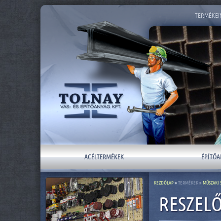
TERMÉKEI
ACÉLTERMÉKEK
ÉPÍTŐA
KEZDŐLAP
»
TERMÉKEK
»
MŰSZAKI 
RESZEL