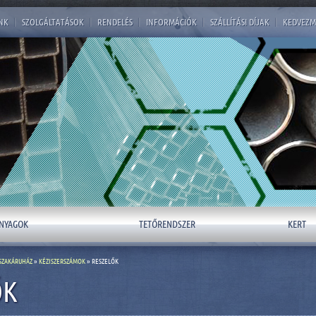
NK
|
SZOLGÁLTATÁSOK
|
RENDELÉS
|
INFORMÁCIÓK
|
SZÁLLÍTÁSI DÍJAK
|
KEDVEZM
NYAGOK
TETŐRENDSZER
KERT
SZAKÁRUHÁZ
»
KÉZISZERSZÁMOK
» RESZELŐK
ŐK