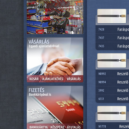
Faráspo
7428
Faráspo
7437
Faráspo
7435
Reszelő
N0992
Reszelő 
N0994
Reszelő
5992
Reszelő
6551
Reszel
N1778