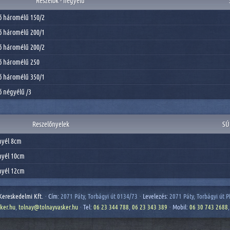
Reszelők - négyélű
ő háromélű 150/2
ő háromélű 200/1
ő háromélű 200/2
ő háromélű 250
ő háromélű 350/1
ő négyélű /3
Reszelőnyelek
SÚ
nyél 8cm
nyél 10cm
nyél 12cm
Kereskedelmi Kft.
·
Cím:
2071 Páty, Torbágyi út 0134/73 ·
Levelezés:
2071 Páty, Torbágyi út P
ker.hu
,
tolnay@tolnayvasker.hu
·
Tel:
06 23 344 788
,
06 23 343 389
·
Mobil:
06 30 743 2688