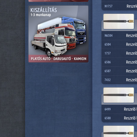
Reszel
N1757
Reszel
N6504
Reszel
6504
Reszel
1757
Reszel
6506
Reszel
6507
Reszel
7432
Reszelő 
6499
Reszelő 
6500