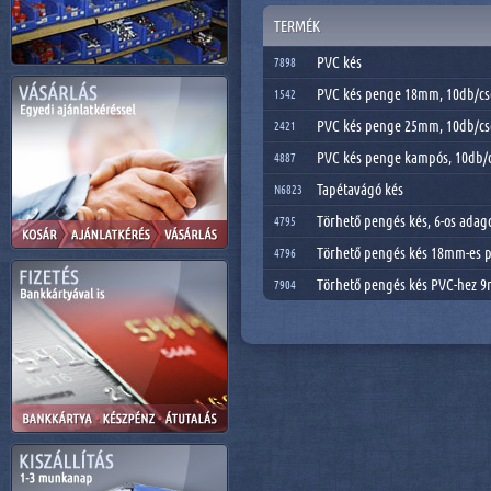
TERMÉK
PVC kés
7898
PVC kés penge 18mm, 10db/c
1542
PVC kés penge 25mm, 10db/c
2421
PVC kés penge kampós, 10db
4887
Tapétavágó kés
N6823
Törhető pengés kés, 6-os adag
4795
Törhető pengés kés 18mm-es p
4796
Törhető pengés kés PVC-hez 
7904