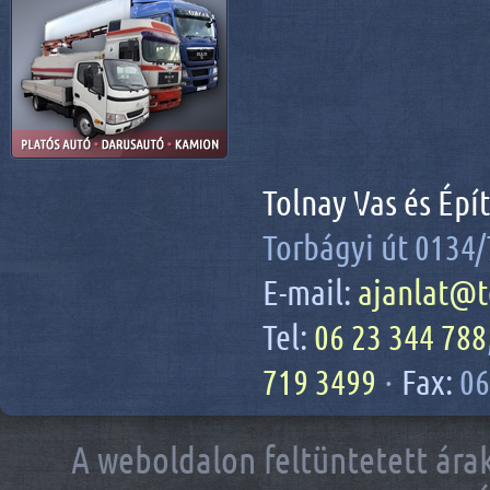
Tolnay Vas és Épí
Torbágyi út 0134/
E-mail:
ajanlat@t
Tel:
06 23 344 788
719 3499
·
Fax:
06
A weboldalon feltüntetett árak