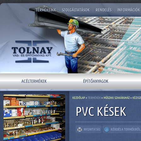
TERMÉKEINK
|
SZOLGÁLTATÁSOK
|
RENDELÉS
|
INFORMÁCIÓK
ACÉLTERMÉKEK
ÉPÍTŐANYAGOK
KEZDŐLAP
»
TERMÉKEK
»
MŰSZAKI SZAKÁRUHÁZ
»
KÉZIS
PVC KÉSEK
NYOMTATÁS
KÉRDÉS A TERMÉKRŐL