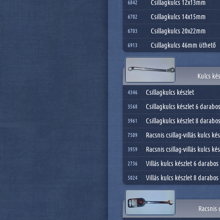
Csillagkulcs 12x13mm
6842
Csillagkulcs 14x15mm
6702
Csillagkulcs 20x22mm
6703
Csillagkulcs 46mm üthető
6913
Kulcs ké
Csillagkulcs készlet
4346
Csillagkulcs készlet 6 darab
3568
Csillagkulcs készlet 8 darabo
3961
Racsnis csillag-villás kulcs kés
7509
Racsnis csillag-villás kulcs 
3959
Villás kulcs készlet 6 darabos
2736
Villás kulcs készlet 8 darabo
5024
Racsnis c