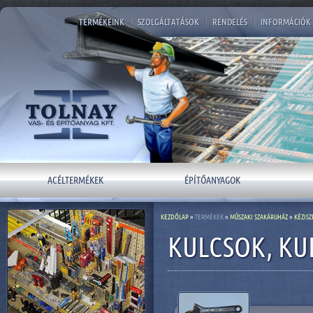
TERMÉKEINK
|
SZOLGÁLTATÁSOK
|
RENDELÉS
|
INFORMÁCIÓK
ACÉLTERMÉKEK
ÉPÍTŐANYAGOK
KEZDŐLAP
»
TERMÉKEK
»
MŰSZAKI SZAKÁRUHÁZ
»
KÉZIS
KULCSOK, KU