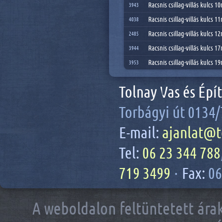
Racsnis csillag-villás kulcs 
3943
Racsnis csillag-villás kulcs 
4038
Racsnis csillag-villás kulcs 
2485
Racsnis csillag-villás kulcs 
3944
Racsnis csillag-villás kulcs 
3953
Tolnay Vas és Épí
Torbágyi út 0134/
E-mail:
ajanlat@t
Tel:
06 23 344 788
719 3499
·
Fax:
06
A weboldalon feltüntetett árak