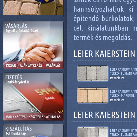
hanhsúlyozhatjuk ki
építendó burkolatok, 
cél, kínálatunkban m
termék és megoldás.
LEIER KAIERSTEI
LEIER CASTRUM ANT
TÉRKŐ - FÜSTANTRA
Rendelésre
LEIER CASTRUM ANT
TÉRKŐ - MARRONE
Rendelésre
LEIER KAIERSTEI
LEIER CASTRUM NAT
TÉRKŐ - FÜSTANTRA