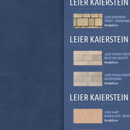
LEIER KAIERSTEI
LEIER DOMINIUM
TÉRKŐ - ONIXBARNA
Rendelésre
LEIER KAIERSTEI
LEIER FORUM TÉRKŐ
BEIGE MELÍROZOTT
Rendelésre
LEIER FORUM TÉRKŐ
KÖZÉPSZÜRKE
Rendelésre
LEIER KAIERSTEI
LEIER KANT
BURKOLÓKŐ - BEIGE
Rendelésre