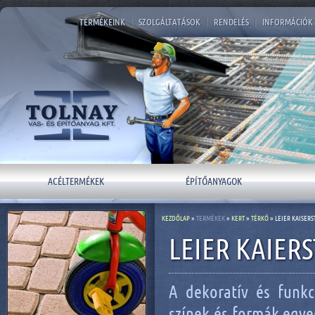
TERMÉKEINK
|
SZOLGÁLTATÁSOK
|
RENDELÉS
|
INFORMÁCIÓK
ACÉLTERMÉKEK
ÉPÍTŐANYAGOK
KEZDŐLAP
»
TERMÉKEK
»
KERT
»
TÉRKŐ
» LEIER KAISER
LEIER KAIER
A dekoratív és funkc
színek és formák egye