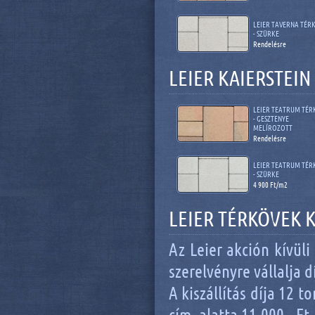
LEIER TAVERNA TÉR
- SZÜRKE
Rendelésre
LEIER KAIERSTEI
LEIER TEATRUM TÉR
- GESZTENYE
MELÍROZOTT
Rendelésre
LEIER TEATRUM TÉR
- SZÜRKE
4 900 Ft/m2
LEIER TÉRKÖVEK K
Az Leier akción kívüli
szerelvényre vállalja 
A kiszállítás díja 12 t
cím, alatta 11.000.- Ft +