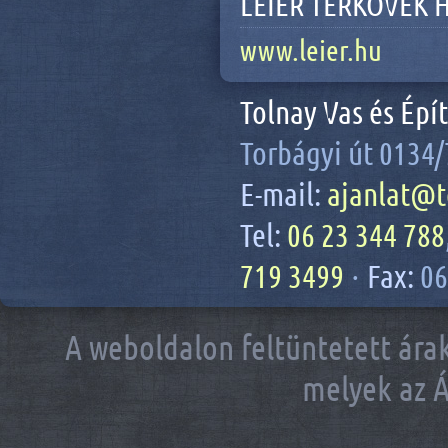
LEIER TÉRKÖVEK 
www.leier.hu
Tolnay Vas és Épí
Torbágyi út 0134/
E-mail:
ajanlat@t
Tel:
06 23 344 788
719 3499
·
Fax:
06
A weboldalon feltüntetett árak
melyek az Á