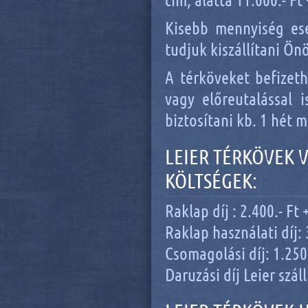
Kisebb mennyiség ese
tudjuk kiszállítani Ön
A térköveket befizet
vagy előreutalással i
biztosítani kb. 1 hét 
LEIER TÉRKÖVEK 
KÖLTSÉGEK:
Raklap díj : 2.400.- Ft 
Raklap használati díj: 
Csomagolási díj: 1.250.
Daruzási díj Leier száll