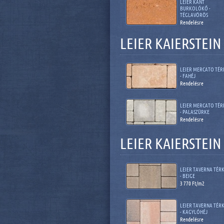
LEIER KANT
BURKOLÓKŐ -
TÉGLAVÖRÖS
Rendelésre
LEIER KAIERSTEI
LEIER MERCATO TÉ
- FAHÉJ
Rendelésre
LEIER MERCATO TÉ
- PALASZÜRKE
Rendelésre
LEIER KAIERSTEI
LEIER TAVERNA TÉR
- BEIGE
3 770 Ft/m2
LEIER TAVERNA TÉR
- KAGYLÓHÉJ
Rendelésre