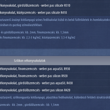
vékonyvakolat, gördülőszemcsés - weber.pas silicate R510
vékonyvakolat, középszemcsés - weber.pas silicate R410
sztaszerű ásványi kötőanyagú színes fedővakolat külső és belső falfelületek és homlokzatokr
ktúrában és gazdag színválasztékban.
 és gördülőszemcsés: kb. 2mm; finomszemcsés: kb. 1,5mm
és finomszemcsés: kb. 2,5-3 kg/m2; középszemcsés: 3,5-4 kg/m2
Szilikon vékonyvakolatok
 vékonyvakolat, finomszemcsés - weber.pas aquaSIL R930
vékonyvakolat, finomszemcsés - weber.pas silicon R920
 vékonyvakolat, gördülőszemcsés - weber.pas aquaSIL R430
vékonyvakolat, gördülőszemcsés - weber.pas silicon R420
asztaszerű, szilikongyanta kötőanyagú, plasztikus fedővakolat, különböző felületi struktúrák
zemcsés - kb. 2mm ; gördülőszemcsés - kb. 1,5mm