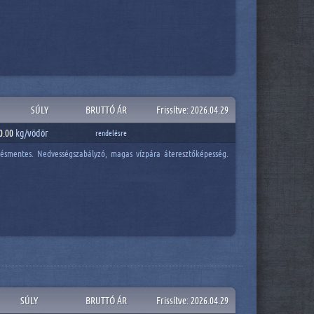
SÚLY
BRUTTÓ ÁR
Frissítve: 2026.04.29
0.00
kg/
vödör
rendelésre
désmentes. Nedvességszabályzó, magas vízpára áteresztőképesség.
SÚLY
BRUTTÓ ÁR
Frissítve: 2026.04.29