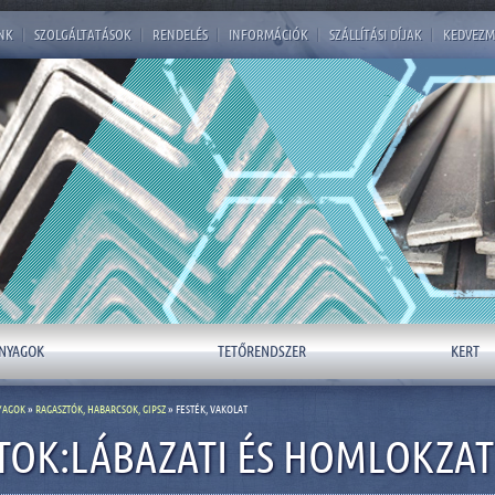
NK
|
SZOLGÁLTATÁSOK
|
RENDELÉS
|
INFORMÁCIÓK
|
SZÁLLÍTÁSI DÍJAK
|
KEDVEZM
NYAGOK
TETŐRENDSZER
KERT
YAGOK
»
RAGASZTÓK, HABARCSOK, GIPSZ
» FESTÉK, VAKOLAT
OK:LÁBAZATI ÉS HOMLOKZATI