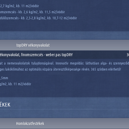
b. 2,7 kg/m2, kb. 11 m2/vödör
omszemcsés - kb. 2,6 kg/m2, kb. 11,5 m2/vödör
dülőszemcsés - kb. 2,5-2,8 kg/m2, kb. 10,7-12 m2/vödör
topDRY vékonyvakolat
ékonyvakolat, finomszemcsés - weber.pas topDRY
3
at a nemesvakolatok tulajdonságával. Innovatív megoldás: láthatóan alga- és szennyező
ges lakóklímához az optimális vízpára áteresztőképessége révén. 365 színben elérhető!
 1,5mm
kg/m2, kb. 11 m2/vödör
ÉKEK
Homlokzatfestékek