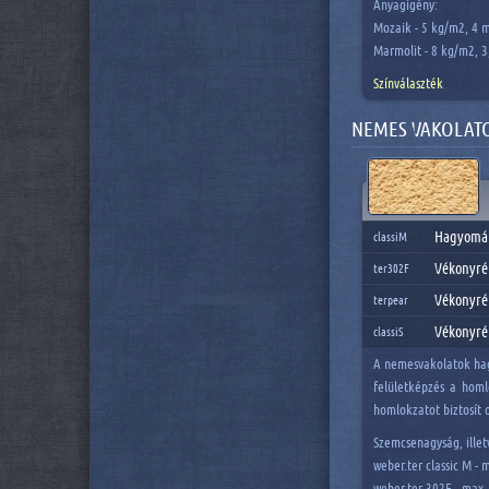
Anyagigény:
Mozaik -
5 kg/m2, 4 
Marmolit - 8 kg/m2, 
Színválaszték
NEMES VAKOLAT
Hagyomán
classiM
Vékonyrét
ter302F
Vékonyrét
terpear
Vékonyrét
classiS
A nemesvakolatok hagy
felületképzés a homl
homlokzatot biztosít 
Szemcsenagyság, illet
weber.ter classic M -
weber.ter 302F - max.