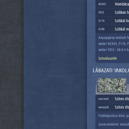
Homlokza
N2443
Szilikon 
F055
Szilikát 
A110
Szilikát 
A100
Anyagigény simított f
weber N2443, F110, F
weber F055 - kb 0,4 
Színválaszték
LÁBAZATI VAKOL
Színes dí
marmoli
Színes dí
wmozaik
Feldolgozásra kész, p
Szemcseméret: mozaik