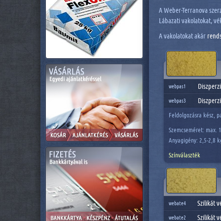
A Weber-Terranova szerző
Lábazati vakolatokat, v
A vakolatokat akár
rend
Diszperz
webpas1
Diszperz
webpas3
Feldolgozásra kész, p
Szemcseméret: max.
Anyagigény: 2,5-2,8 
Színválaszték
Szilikát 
webate4
Szilikát 
webate2