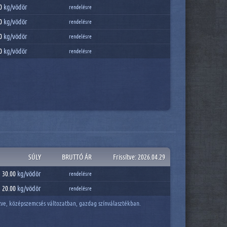
0
kg/
vödör
rendelésre
0
kg/
vödör
rendelésre
0
kg/
vödör
rendelésre
0
kg/
vödör
rendelésre
SÚLY
BRUTTÓ ÁR
Frissítve: 2026.04.29
30.00
kg/
vödör
rendelésre
20.00
kg/
vödör
rendelésre
letve, középszemcsés változatban, gazdag színválasztékban.