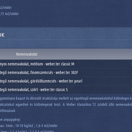
m2/vödör
3,75 m2/vödör
OK
Nemesvakolat
yos nemesvakolat, médium - weber.ter classic M
egű nemesvakolat, finomszemcsés - weber.ter 302F
egű nemesvakolat, gördülőszemcsés - weber.ter pearl
egű nemesvakolat, szórt - weber.ter classic S
ományos kapart és dörzsölt struktúrája mellett az egyrétegű nemesvakolattal különleges és ru
okzatokat egyedivé és különlegessé teszi. A Weber klasszikus 72 színből álló nemesvakola
otthonának.
ve anyagigény:
 max. 3mm ; 10-18 kg/m2 ; 1,6-3 m2/vödör
 2mm ; 3,5-4 kg/m2 ; 7,5-8,5 m2/vödör