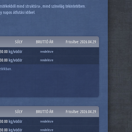
estékekből mind struktúra-, mind színvilág tekintetében.
 napos átfutási idővel.
SÚLY
BRUTTÓ ÁR
Frissítve: 2026.04.29
30.00
kg/
vödör
rendelésre
30.00
kg/
vödör
rendelésre
sztékban.
SÚLY
BRUTTÓ ÁR
Frissítve: 2026.04.29
30.00
kg/
vödör
rendelésre
30.00
kg/
vödör
rendelésre