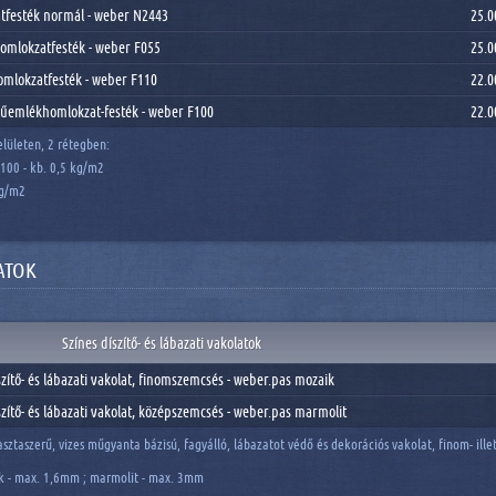
tfesték normál - weber N2443
25.0
homlokzatfesték - weber F055
25.0
homlokzatfesték - weber F110
22.0
műemlékhomlokzat-festék - weber F100
22.0
elületen, 2 rétegben:
100 - kb. 0,5 kg/m2
kg/m2
ATOK
Színes díszítő- és lábazati vakolatok
szítő- és lábazati vakolat, finomszemcsés - weber.pas mozaik
szítő- és lábazati vakolat, középszemcsés - weber.pas marmolit
asztaszerű, vizes műgyanta bázisú, fagyálló, lábazatot védő és dekorációs vakolat, finom- il
 - max. 1,6mm ; marmolit - max. 3mm