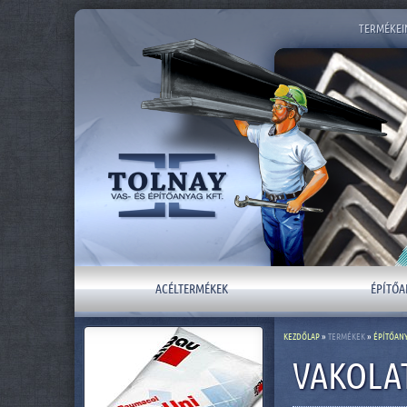
TERMÉKEI
ACÉLTERMÉKEK
ÉPÍTŐA
KEZDŐLAP
»
TERMÉKEK
»
ÉPÍTŐAN
VAKOLAT