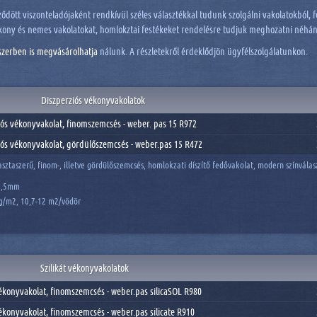
dött viszonteladójaként rendkívül széles választékkal tudunk szolgálni vakolatokból, f
ékony és nemes vakolatokat, homlokztai festékeket rendelésre tudjuk meghozatni néhány
szerben
is megvásárolhatja
nálunk. A részletekről érdeklődjön ügyfélszolgálatunkon.
Diszperziós vékonyvakolatok
iós vékonyvakolat, finomszemcsés - weber. pas 15 R972
iós vékonyvakolat, gördülőszemcsés - weber.pas 15 R472
asztaszerű, finom-, illetve gördülőszemcsés, homlokzati díszítő fedővakolat, modern színvála
 1,5mm
kg/m2, 10,7-12 m2/vödör
Szilikát vékonyvakolatok
vékonyvakolat, finomszemcsés - weber.pas silicaSOL R980
vékonyvakolat, finomszemcsés - weber.pas silicate R910