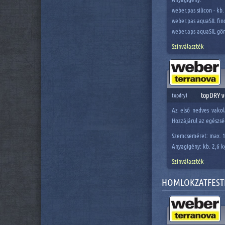
weber.pas silicon - k
weber.pas aquaSIL fin
weber.aps aquaSIL gör
Színválaszték
topDRY v
topdry1
Az első nedves vakol
Hozzájárul az egészsé
Szemcseméret: max.
Anyagigény: kb. 2,6 
Színválaszték
HOMLOKZATFEST