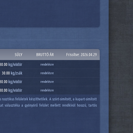
SÚLY
BRUTTÓ ÁR
Frissítve: 2026.04.29
30.00
kg/
vödör
rendelésre
30.00
kg/
zsák
rendelésre
30.00
kg/
vödör
rendelésre
30.00
kg/
vödör
rendelésre
sztikus felületek készíthetőek. A szórt-simított, a kapart-simított
t választéka a gyönyörű felület mellett rendkívül hosszú, tartós