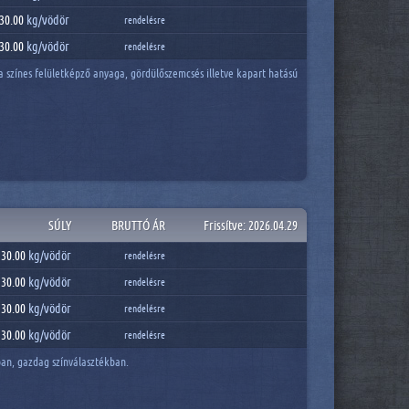
30.00
kg/
vödör
rendelésre
30.00
kg/
vödör
rendelésre
a színes felületképző anyaga, gördülőszemcsés illetve kapart hatású
SÚLY
BRUTTÓ ÁR
Frissítve: 2026.04.29
30.00
kg/
vödör
rendelésre
30.00
kg/
vödör
rendelésre
30.00
kg/
vödör
rendelésre
30.00
kg/
vödör
rendelésre
ban, gazdag színválasztékban.