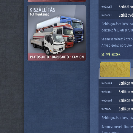
Szilikát 
webate3
Szililát 
webate1
Feldolgozásra kész pa
dörzsölt felületi stru
Szemcseméret: közép-
Anyagigény: gördülő- 
Színválaszték
Szilikon
webcon3
Szilikon 
webcon1
Szilikon
webcon4
Szilikon 
wercon2
Feldolgozásra kész, p
Szemcseméret: finoms
Anyagigény: