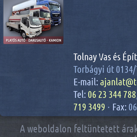
Tolnay Vas és Épí
Torbágyi út 0134/
E-mail:
ajanlat@t
Tel:
06 23 344 788
719 3499
·
Fax:
06
A weboldalon feltüntetett árak