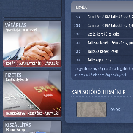
TERMÉK
Gumitömlő RM talicskához 3,
1374
Gumitömlő RM talicskához 4,
3992
Széleskerekű talicska
1085
Talicska kerék - Fém vázas, 
1084
Talicska kerék - cseh
1086
Talicskaputtony
1087
Nagyobb mennyiség esetén a legjobb ára
Az árak a készlet erejéig érvényesek.
KAPCSOLÓDÓ TERMÉKEK
HOMOK