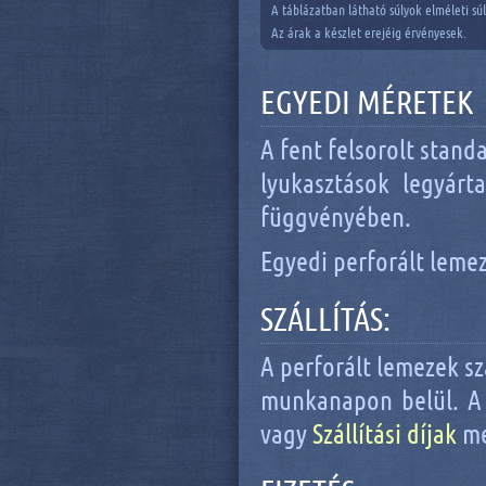
A táblázatban látható súlyok elméleti sú
Az árak a készlet erejéig érvényesek.
EGYEDI MÉRETEK
A fent felsorolt stand
lyukasztások legyárta
függvényében.
Egyedi perforált lemez
SZÁLLÍTÁS:
A perforált lemezek sz
munkanapon belül. A s
vagy
Szállítási díjak
me