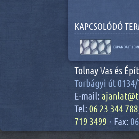
KAPCSOLÓDÓ TE
EXPANDÁLT LEM
Tolnay Vas és Épí
Torbágyi út 0134/
E-mail:
ajanlat@t
Tel:
06 23 344 788
719 3499
·
Fax:
06