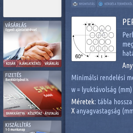
NYOMTATÁS
KÉRDÉS A TERMÉKRŐL
PE
Pe
meg
hat
Any
Minimálsi rendelési me
w = lyuktávolság (mm) 
Méretek
: tábla hossz
X
anyagvastagság (mm