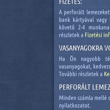
FIZETÉS:
A perforált lemezeke
bank kártyával vagy 
követő 2-4 munkanapo
részletek a
Fizetési i
VASANYAGOKRA V
Ha Ön
nagyobb té
vasanyagokat, kedvezm
További részletek a
Ke
PERFORÁLT LEME
Minden számla mellé c
nyilatkozatot.