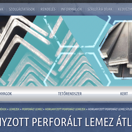
NK
|
SZOLGÁLTATÁSOK
|
RENDELÉS
|
INFORMÁCIÓK
|
SZÁLLÍTÁSI DÍJAK
|
KEDVEZM
NYAGOK
TETŐRENDSZER
KERT
MÉKEK
»
LEMEZEK
»
PERFORÁLT LEMEZ
»
HORGANYZOTT PERFORÁLT LEMEZEK
» HORGANYZOTT PERFORÁLT LEMEZ ÁTLÓ
YZOTT PERFORÁLT LEMEZ ÁT