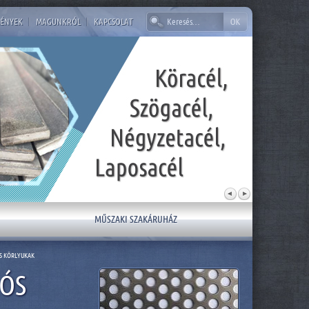
ÉNYEK
|
MAGUNKRÓL
|
KAPCSOLAT
MŰSZAKI SZAKÁRUHÁZ
S KÖRLYUKAK
LÓS