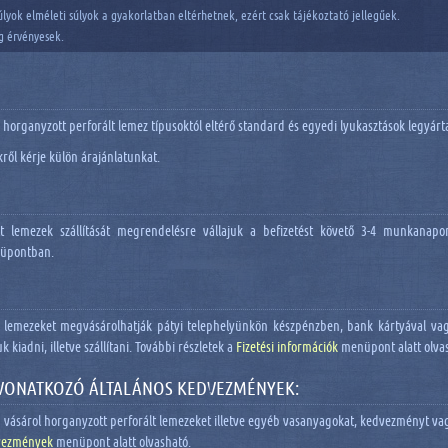
úlyok elméleti súlyok a gyakorlatban eltérhetnek, ezért csak tájékoztató jellegűek.
ig érvényesek.
d horganyzott perforált lemez típusoktól eltérő standard és egyedi lyukasztások legyá
ről kérje külön árajánlatunkat.
t lemezek szállítását megrendelésre vállajuk a befizetést követő 3-4 munkanapon 
üpontban.
 lemezeket megvásárolhatják pátyi telephelyünkön készpénzben, bank kártyával vagy
kiadni, illetve szállítani. További részletek a
Fizetési információk
menüpont alatt olva
VONATKOZÓ ÁLTALÁNOS KEDVEZMÉNYEK:
vásárol horganyzott perforált lemezeket illetve egyéb vasanyagokat, kedvezményt vag
vezmények
menüpont alatt olvasható.