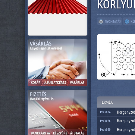
KÖRLYU
NYOMTATÁS
KÉ
TERMÉK
Horganyzott
Peak074
Horganyzott
Peak076
Horganyzott
Peak080