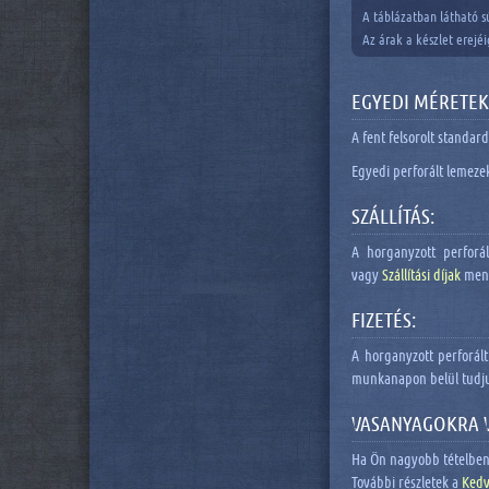
A táblázatban látható s
Az árak a készlet erejé
EGYEDI MÉRETEK
A fent felsorolt standar
Egyedi perforált lemezek
SZÁLLÍTÁS:
A horganyzott perforál
vagy
Szállítási díjak
men
FIZETÉS:
A horganyzott perforált
munkanapon belül tudjuk 
VASANYAGOKRA 
Ha Ön nagyobb tételben 
További részletek a
Ked