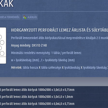
KAK
RDÉS A TERMÉKRŐL
AJÁNLÁS
HORGANYZOTT PERFORÁLT LEMEZ ÁRLISTA ÉS SÚLYTÁB
Perforált lemezeinket átlós körlyukasztással megrendelésre kínáljuk 2-3 munk
Anyag minőség: DX51D Z140
Minimálsi rendelési mennyiség: 1 tábla / perforált lemez.
w = lyuktávolság (mm) , t = lyukközép távolsg (mm)
Méretek
: tábla hossza
X
tábla szélessége
X
lyuktávolság
X
lyukközép távolság
 perforált lemez átlós körlyuk 1000x2000 x 3,0x5,0 x 0,75mm
 perforált lemez átlós körlyuk 1000x2000 x 3,0x5,0 x 1,0mm
 perforált lemez átlós körlyuk 1000x2000 x 4,0x6,0 x 0,75mm