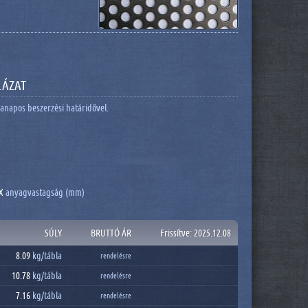
LÁZAT
anapos beszerzési határidővel.
X
anyagvastagság (mm)
SÚLY
BRUTTÓ ÁR
Frissítve: 2025.12.08
8.09
kg/
tábla
rendelésre
10.78
kg/
tábla
rendelésre
7.16
kg/
tábla
rendelésre