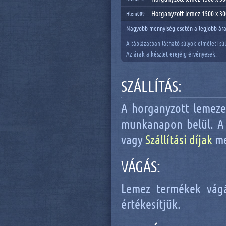
Horganyzott lemez 1500 x 3
Hlem009
Nagyobb mennyiség esetén a legjobb ára
A táblázatban látható súlyok elméleti sú
Az árak a készlet erejéig érvényesek.
SZÁLLÍTÁS:
A horganyzott lemezek
munkanapon belül. A s
vagy
Szállítási díjak
me
VÁGÁS:
Lemez termékek vágá
értékesítjük.