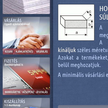
HO
SÚ
A 
meg
A 
kínáljuk
széles méretv
Azokat a termékeket
belül meghozatjuk.
A minimális vásárlási 