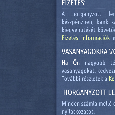
FIZETÉS:
A horganyzott lem
készpénzben, bank ká
kiegyenlítését követőe
Fizetési információk
m
VASANYAGOKRA V
Ha Ön
nagyobb té
vasanyagokat, kedvezm
További részletek a
Ke
HORGANYZOTT LE
Minden számla mellé c
nyilatkozatot.