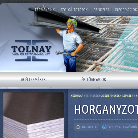
TERMÉKEINK
|
SZOLGÁLTATÁSOK
|
RENDELÉS
|
INFORMÁCIÓK
ACÉLTERMÉKEK
ÉPÍTŐANYAGOK
KEZDŐLAP
»
TERMÉKEK
»
ACÉLTERMÉKEK
»
LEMEZEK
» H
HORGANYZOT
NYOMTATÁS
KÉRDÉS A TERMÉKRŐL