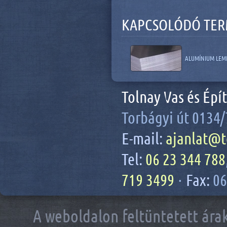
KAPCSOLÓDÓ TE
ALUMÍNIUM LEM
Tolnay Vas és Épí
Torbágyi út 0134/
E-mail:
ajanlat@t
Tel:
06 23 344 788
719 3499
·
Fax:
06
A weboldalon feltüntetett árak