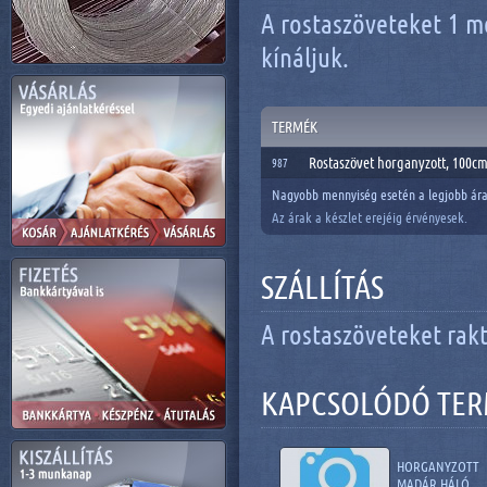
A rostaszöveteket 1 m
kínáljuk.
TERMÉK
Rostaszövet horganyzott, 100c
987
Nagyobb mennyiség esetén a legjobb ára
Az árak a készlet erejéig érvényesek.
SZÁLLÍTÁS
A rostaszöveteket raktá
KAPCSOLÓDÓ TE
HORGANYZOTT
MADÁR HÁLÓ