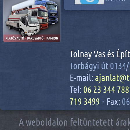
Tolnay Vas és Épí
Torbágyi út 0134/
E-mail:
ajanlat@t
Tel:
06 23 344 788
719 3499
·
Fax:
06
A weboldalon feltüntetett árak