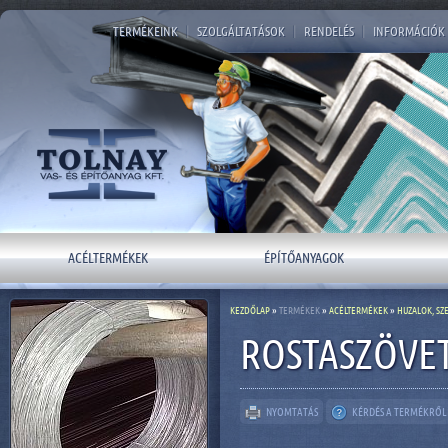
TERMÉKEINK
|
SZOLGÁLTATÁSOK
|
RENDELÉS
|
INFORMÁCIÓK
ACÉLTERMÉKEK
ÉPÍTŐANYAGOK
KEZDŐLAP
»
TERMÉKEK
»
ACÉLTERMÉKEK
»
HUZALOK, SZ
ROSTASZÖVE
NYOMTATÁS
KÉRDÉS A TERMÉKRŐL