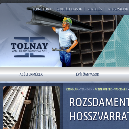
TERMÉKEINK
|
SZOLGÁLTATÁSOK
|
RENDELÉS
|
INFORMÁCIÓK
ACÉLTERMÉKEK
ÉPÍTŐANYAGOK
KEZDŐLAP
»
TERMÉKEK
»
ACÉLTERMÉKEK
»
VASCSÖVEK
»
ROZSDAMENT
HOSSZVARRA