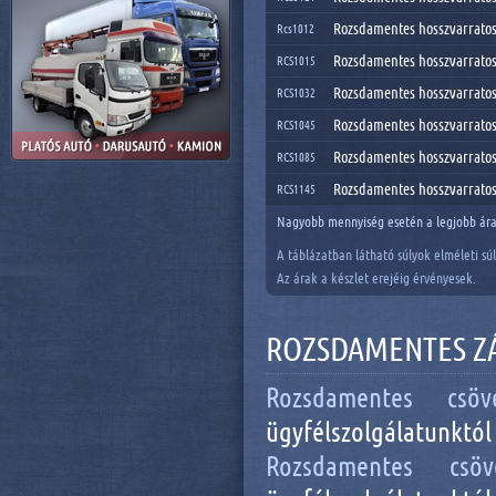
Rozsdamentes hosszvarratos
Rcs1012
Rozsdamentes hosszvarratos
RCS1015
Rozsdamentes hosszvarratos
RCS1032
Rozsdamentes hosszvarratos
RCS1045
Rozsdamentes hosszvarratos
RCS1085
Rozsdamentes hosszvarratos
RCS1145
Nagyobb mennyiség esetén a legjobb ára
A táblázatban látható súlyok elméleti sú
Az árak a készlet erejéig érvényesek.
ROZSDAMENTES ZÁ
Rozsdamentes c
ügyfélszolgálatunktól
Rozsdamentes c