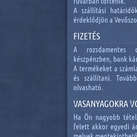
fuvarban történik.
A szállítási határidő
érdeklődjön a Vevősz
FIZETÉS
A rozsdamentes cs
készpénzben, bank kár
A termékeket a számla
és szállítani. Továb
olvasható.
VASANYAGOKRA V
Ha Ön nagyobb tételb
felett akkor egyedi á
melyek megtekinthet