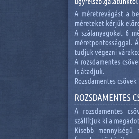
ügyfélszolgálatunktól
A méretrevágást a be
méreteket kérjük előr
A szálanyagokat 6 mé
méretpontossággal. Á
tudjuk végezni várako
A rozsdamentes csöve
is átadjuk.
Rozsdamentes csövek h
ROZSDAMENTES CS
A rozsdamentes csöv
szállítjuk ki a megadot
Kisebb mennyiségű r