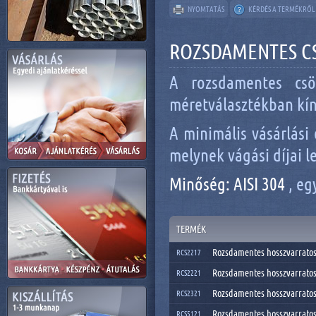
NYOMTATÁS
KÉRDÉS A TERMÉKRŐL
ROZSDAMENTES CS
A rozsdamentes cs
méretválasztékban kín
A minimális vásárlási
melynek vágási díjai l
Minőség: AISI 304
, eg
TERMÉK
Rozsdamentes hosszvarratos
RCS2217
Rozsdamentes hosszvarratos
RCS2221
Rozsdamentes hosszvarratos
RCS2321
Rozsdamentes hosszvarratos
RCS5121