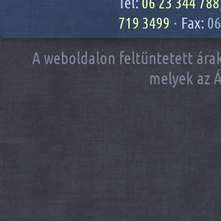
Tel:
06 23 344 788
719 3499
·
Fax:
06
A weboldalon feltüntetett árak
melyek az Á