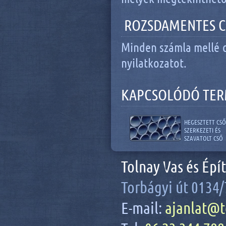
ROZSDAMENTES C
Minden számla mellé c
nyilatkozatot.
KAPCSOLÓDÓ TE
HEGESZTETT CSŐ
SZERKEZETI ÉS
SZAVATOLT CSŐ
Tolnay Vas és Épí
Torbágyi út 0134/
E-mail:
ajanlat@t